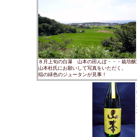
８月上旬の白瀑 山本の田んぼ・・・栽培醸
山本杜氏にお願いして写真をいただく。
稲の緑色のジュータンが見事！