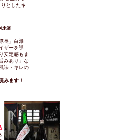
きりとしたキ
純米酒
み隊長」白瀑
イザーを導
り安定感もま
旨みあり」な
風味・キレの
読みます！
品
込