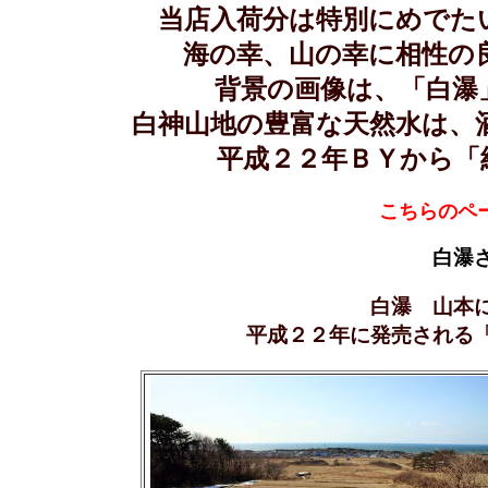
当店入荷分は特別にめでた
海の幸、山の幸に相性の
背景の画像は、「白瀑
白神山地の豊富な天然水は、
平成２２年ＢＹから「
こちらのペ
白瀑
白瀑 山本
平成２２年に発売される