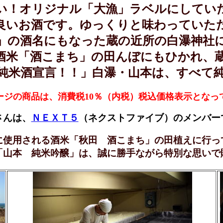
い！オリジナル「大漁」ラベルにしてい
良いお酒です。ゆっくりと味わっていた
」の酒名にもなった蔵の近所の白瀑神社
酒米「酒こまち」の田んぼにもひかれ、
純米酒宣言！！」白瀑・山本は、すべて
ージの商品は、消費税10％（内税）税込価格表示となっ
さんは、
ＮＥＸＴ５
（ネクストファイブ）のメンバー
に使用される酒米「秋田 酒こまち」の田植えに行っ
「山本 純米吟醸」は、誠に勝手ながら特別な思いで