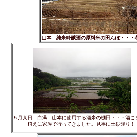
山本 純米吟醸酒の原料米の田んぼ・・・
５月某日 白瀑 山本に使用する酒米の棚田・・・酒こ
植えに家族で行ってきました。見事に土砂降り！