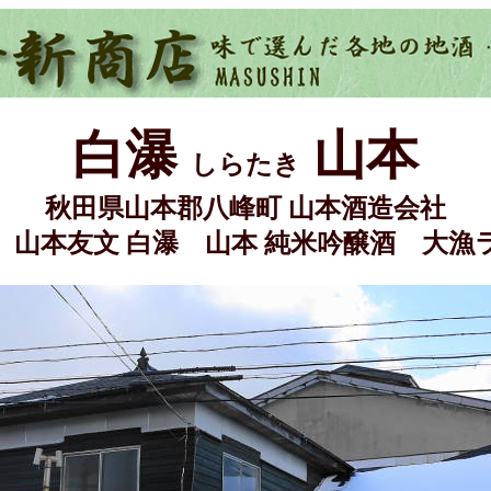
白瀑
山本
しらたき
秋田県山本郡八峰町 山本酒造会社
 山本友文 白瀑 山本 純米吟醸酒
大漁