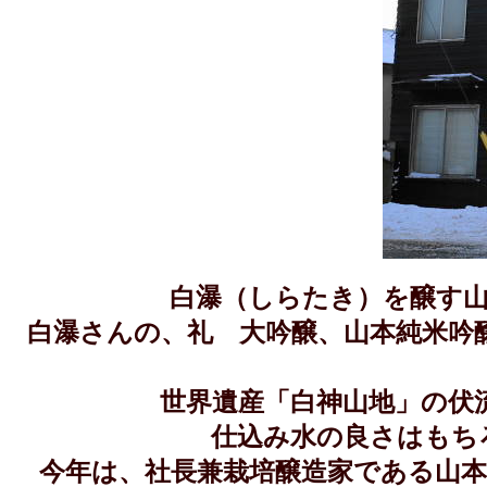
白瀑（しらたき）を醸す
白瀑さんの、礼 大吟醸、山本純米吟
世界遺産「白神山地」の伏
仕込み水の良さはもち
今年は、社長兼栽培醸造家である山