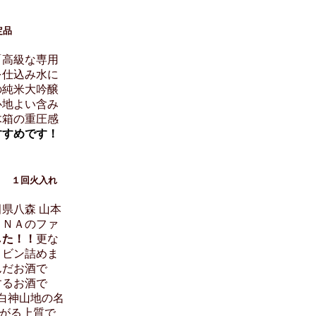
定品
「高級な専用
を仕込み水に
の純米大吟醸
心地よい含み
木箱の重圧感
すすめです！
１回火入れ
県八森 山本
ＡＮＡのファ
した！！
更な
・ビン詰めま
んだお酒で
するお酒で
白神山地の名
がる上質で