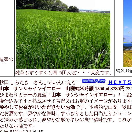
造家の
純米吟
雑草もすくすくと育つ田んぼ・・・大変です。
秋田 しらたき
さんしゃいんいえろー
ＮＥＸＴ５
山本 サンシャインイエロー 山廃純米吟醸 1800ml 3780円 720m
ひまわりカラーの夏酒「
山本 サンシャインイエロー
」！「
お
廃仕込みですと熟成させて常温又はお燗のイメージがあります
冷やしてお召がりいただきたいお酒
です。本格的な山廃、秋田
だお酒です。爽やかな香味、すっきりとした口当たりジューシ
と深みが感じられ、爽やかな酸でキレの良い後味です。これか
たりなお酒です。
百田 55% +3 2.1
alc15