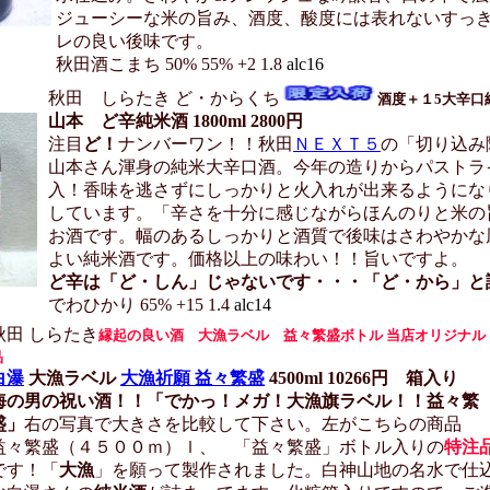
ジューシーな米の旨み、酒度、酸度には表れないすっ
レの良い後味です。
秋田酒こまち 50% 55% +2 1.8
alc16
秋田 しらたき ど・からくち
酒度＋１5大辛口
山本 ど辛純米酒 1800ml 2800円
注目
ど！
ナンバーワン！！秋田
ＮＥＸＴ５
の「切り込
山本さん渾身の純米大辛口酒。今年の造りからパストラ
入！香味を逃さずにしっかりと火入れが出来るようにな
しています。「辛さを十分に感じながらほんのりと米の
お酒です。幅のあるしっかりと酒質で後味はさわやかな
よい純米酒です。価格以上の味わい！！旨いですよ。
ど辛は「ど・しん」じゃないです・・・「ど・から」と
でわひかり 65% +15 1.4
alc14
秋田 しらたき
縁起の良い酒 大漁ラベル 益々繁盛ボトル 当店オリジナル
品
白瀑
大漁ラベル
大漁祈願 益々繁盛
4500ml 10266円 箱入り
海の男の祝い酒！！「でかっ！メガ！大漁旗ラベル！！益々繁
盛」
右の写真で大きさを比較して下さい。左がこちらの商品
益々繁盛（４５００ｍ）ｌ、 「益々繁盛」ボトル入りの
特注
です！「
大漁
」を願って製作されました。白神山地の名水で仕