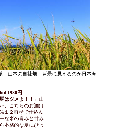
醸 山本の自社畑 背景に見えるのが日本海
l 1980円
燗はダメよ！！
」山
が、こちらのお酒は
№１２酵母で仕込ん
ーな米の旨みと甘み
ら本格的な夏にぴっ