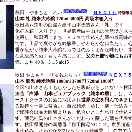
秋田 やまもと れい
ＮＥＸＴ５
特別限
山本 礼 純米大吟醸 720ml 3800円
高級木箱入り
秋田県八森町の白瀑を醸す山本酒造さん「
礼
」です。
化粧木箱」入りです。世界遺産白神山地の天然湧き水
使用し、秋田酒こまち ４０％で仕込んだ蔵の最高峰
です。上品で爽やかな吟醸香、やわらかな口当たり、
香が広がり純米大吟醸ならではのふくよかな味わい。
な高級感とぬくもりを感じます。
父の日贈り物にもお
酒こまち 40％ +3 1.5 alc15
秋田 やまもと ぴゅあぶらっく
ＮＥＸＴ５
山本 潤黒 純米吟醸 1800ml 3780円 720ml 1980円
全国の山本さん！もしかしたら親戚かもしれない？秋田
酒造「
白瀑 山本ピュアブラック（純米吟醸）
」は、
ーストクラスのお酒に採用され
世界の空を飛んできま
る期待を一身に背負い、自家精米・蒸し・麹・仕込み
で鑑評会出品大吟醸よりも、気合いとこだわりで仕込
す。蔵元杜氏の山本さんがこだわって醸した蔵を代表
す。秋田県開発の新酵母「秋田酵母NO１２」世界遺産
水仕込み。さわやか&フレッシュな吟醸香、口の中で広