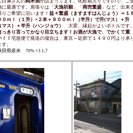
む白瀑さんの
純米酒
が詰まってます。化粧箱入りですので、ご
物に最適です。肩張りは「
大漁祈願
」「
商売繁盛
」など、出来
限りご希望に沿います！
益々繁盛（ますますはんじょう）＝１
００ｍｌ（１升）×２本＋９００ｍｌ（半升）で升(マス）＋升
（マス）＋半升（ハンジョウ）
大変、縁起がよいボトルです
はっきり言ってかなり目立ちます！お酒が大漁で、でかくて重
い！！
宅急便で発送の場合は、東京～近郊で１４９０円より承
ます。
秋田県産米 70% +3 1.7