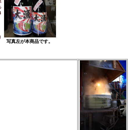
進
る
８
。
り
写真左が本商品です。