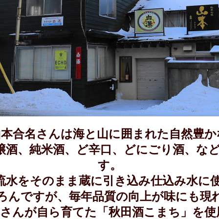
山本合名さんは海と山に囲まれた自然豊か
醸酒、純米酒、ど辛口、どにごり酒、な
す。
流水をそのまま蔵に引き込み仕込み水に
ろんですが、毎年品質の向上が味にも現
本さんが自ら育てた「秋田酒こまち」を使