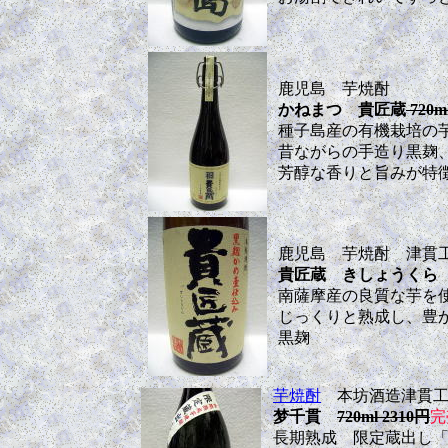
鹿児島 芋焼酎
かねまつ 貴匠蔵
720m
種子島産の有機栽培の
昔ながらの手造り黒麹
芳醇な香りと旨みが特
鹿児島 芋焼酎 津貫
貴匠蔵 きしょうくら
南薩摩産の良質な芋を
じっくりと熟成し、豊
黒麹
芋焼酎
本坊酒造津貫工
梦千貫
720ml 2310円
完
長期熟成 限定蔵出し