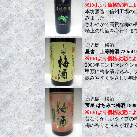
※10/1より価格改定により 
本坊酒造 信州工場の
みました。
さわやかで高貴な梅の
極上の梅酒を心行くま
鹿児島 梅酒
星舎 上等梅酒 720ml 9
※10/1より価格改定により 
2003年モンドセレク
甲類に梅を漬け込み、
飲みやすくやさしい味
鹿児島 梅酒
宝星 はちみつ梅酒 1800m
※10/1より価格改定により 
昔なつかしいタイプの
梅の香りと甘みが程よ