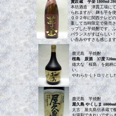
貴匠蔵 芋全 1800ml 28
本坊酒造 津貫工場に
られますが、麹も芋を
００２年に関西テレビ
案して当時限定で発売
ップした芋焼酎です。
バランスがすばらしい
い呑みやすさも感じま
鹿児島 芋焼酎
桜島 原酒 37度
720m
雄大な「桜島」を銘柄
い。
やわらかくトロリとし
鹿児島 芋焼酎
屋久島 やくしま
1800ml
太古 屋久島伝承蔵で
お湯割できれいですっ