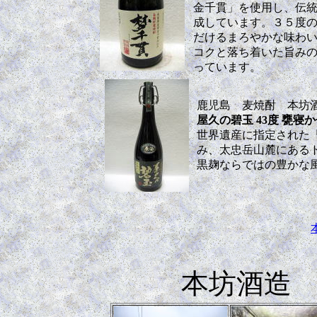
金千貫」を使用し、伝
成しています。３５度
だけるまろやかな味わ
コクと落ち着いた旨み
っています。
鹿児島 麦焼酎 本坊
屋久の碧玉 43度 甕寝
世界遺産に指定された
み、太忠岳山麓にある
黒麹ならではの豊かな
本坊酒造