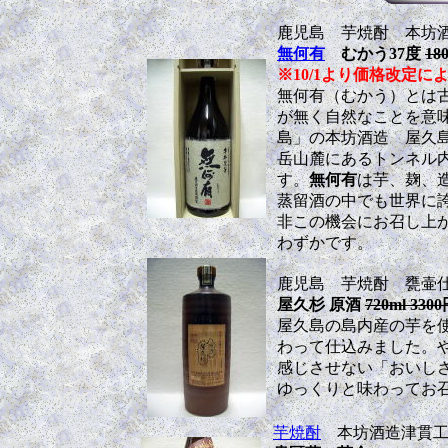
鹿児島 芋焼酎 本坊
無何有
むかう37度
18
※10/1より価格改定により 
無何有（むかう）とは
が無く自然なことを意
島」の本坊酒造 屋久
岳山麓にあるトンネル
す。
無何有
は芋、麹、
蒸留酒の中でも世界に
非この機会にお召し上
わずかです。
鹿児島 芋焼酎 甕壷
屋久杉 原酒
720ml 330
屋久島の島内産の芋を
わって仕込みました。
感じさせない「おいし
ゆっくりと味わってお
芋焼酎
本坊酒造津貫工