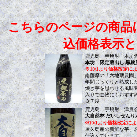
こちらのページの商品
込価格表示
鹿児島 芋焼酎 本坊
本坊 限定蔵出し 黒麹原酒 
※10/1より価格改定により 
南薩摩の「六地蔵農園
年間じっくりと熟成し
焼き芋を思わせる風味
入りで進物にもおすす
３７度
鹿児島 芋焼酎 津貫
大自然林 だいしぜんりん25度 
※10/1より価格改定により 18
屋久島産の新鮮な芋、
仕込んでいます。