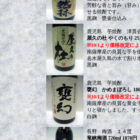
芳醇な香と旨み（甘み
せる焼酎です。
黒麹 甕壷仕込み
鹿児島 芋焼酎 津貫
屋久の杜 やくのもり 25度 18
※10/1より価格改定により 18
南薩摩産の良質な芋を
名水屋久島の水で割り
黒麹
鹿児島 芋焼酎
甕幻 かめまぼろし 1800ml
※10/1より価格改定により 18
南薩摩産の良質な黄金
りと寝かしました。す
白麹
長野 梅酒 １４度
竜峡梅酒 720ml 1870円