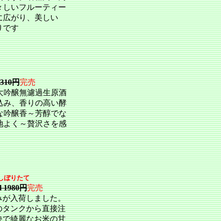
々しいフルーティー
に広がり、美しい
りです
2310円
完売
大吟醸無濾過生原酒
込み、香りの高い酵
な吟醸香～芳醇でな
地よく～贅沢さを感
しぼりたて
l 1980円
完売
みが入荷しました。
のタンクから直接注
快で綺麗なお米の甘