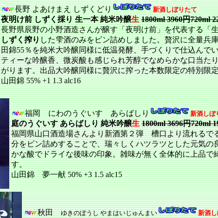
長野 よあけまえ しずくどり
新酒しぼりたて
夜明け前 しずく採り 生一本 純米吟醸
生
1800ml 3960円720ml 
長野県辰野の小野酒造さんが醸す「夜明け前」を代表する「
しずく搾り
した雫酒のみをビン詰めしました。贅沢に全量兵
田錦55％を純米大吟醸同様に低温発酵、手づくりで仕込んで
ティーな吟醸香、微炭酸も感じられ芳醇でなめらかな口当た
がります。出品大吟醸同様に贅沢に搾った本数限定の特別限
山田錦 55% +1 1.3 alc16
福岡 にわのうぐいす あらばしり
新酒しぼ
庭のうぐいす あらばしり 純米吟醸
生
1800ml 3696円720ml 
福岡県山口酒造場さんより新酒第２弾 槽口より流れるで
分をビン詰めすることで、瑞々しくハツラツとした元気の
かな酸でドライな後味の印象。雑味が無く全体的に上品で
す。
山田錦 夢一献 50% +3 1.5 alc15
秋田
ゆきのぼうし やまはいじゅんまい
新酒し