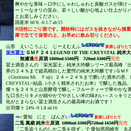
爽やかな香味～口中にしゃわしゅわと炭酸ガスが弾け
ーミーなオリの旨み、若々しい酸が心地よい仕上がり♪
とお楽しみください。
国産米 60％ -6 1.7 alc15
※活性にごり酒です。開栓時にはガスを抜きながら慎
庫で立てて保管の上、お早めに飲み切りください。
山形 えいこうふじ じーえむえふ
新酒しぼりた
栄光冨士
ＧＭＦ２４ LEGEND OF THE CREYSTAL 純米
無濾過
生
原酒
1800ml 5500円
720ml 3300円
完売
冨士酒造さんの「栄光冨士」純米大吟醸シリーズ最高峰「
界の２４％まで超高精白した驚愕の純米大吟醸です♪ＧＭＦ
（Gloriousu Mt. Ｆuji）２４＝２４％まで磨いた酒米の意、L
CREYSTAL=結晶（小さく精米されたお米）で醸した逸品
燦々を２４％と山形酵母で醸し～フルーティーで華やかな
な口当たりキメが細やかでやさしい米の味わい～スッキリ
化がとまらない冨士酒造さんの最高峰のお酒です！
出羽燦々 24% -9 1.8 alc16
愛知 にと ばんざい
新酒しぼりたて
二兎 萬歳 純米
生
原酒
1800ml 3300円720ml 1650円
完売
「二兎追うものしか二兎を得ず」で 愛知県岡崎市 丸