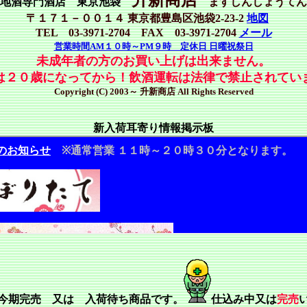
地酒専門酒店 東京池袋
ますしんしょうてん
〒１７１－００１４ 東京都豊島区池袋2-23-2
地図
TEL 03-3971-2704 FAX 03-3971-2704
メール
営業時間AM１０時～PM９時 定休日 日曜祝祭日
未成年者の方のお買い上げは出来ません。
は２０歳になってから！飲酒運転は法律で禁止されてい
Copyright (C) 2003～ 升新商店 All Rights Reserved
新入荷耳寄り情報掲示板
今期完売 又は 入荷待ち商品です。
仕込み中又は
完売