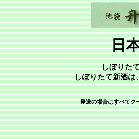
日
しぼりた
しぼりたて新酒は
発送の場合はすべてク