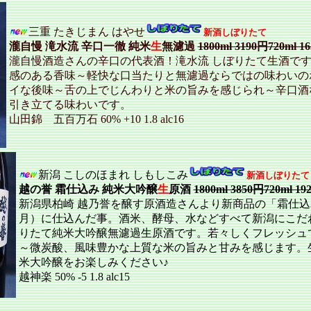
三重 たきじまん はやせ
新酒しぼりたて
瀧自慢 滝水流 辛口一徹 純米
生
無濾過
1800ml 3190円720ml 1
瀧自慢酒造さんの辛口の代表酒！滝水流 しぼりたて生酒で
感のある香味～軽快な口当たりと無濾過ならではの味わいの
イな後味～舌の上でじんわりと米の旨みを感じられ～辛口酒
引き立てる味わいです。
山田錦 五百万石 60% +10 1.8 alc16
新潟 こしのほまれ しもしこみ
新酒しぼりたて
越の誉 霜仕込み 純米大吟醸
生
原酒
1800ml 3850円720ml 19
新潟県柏崎 越乃誉を醸す原酒造さんより新商品の「霜仕込
月）に仕込んだ事。酒米、酵母、水などすべて新潟にこだ
りたて純米大吟醸無濾過生原酒です。若々しくフレッシュ
～微炭酸、風味豊かな上質な米の旨みと甘みを感じます。
米大吟醸をお楽しみください♪
越神楽 50% -5 1.8 alc15