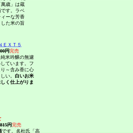
「萬歳」は蔵
酒です。ラベ
ティーな芳香
とした米の旨
ＮＥＸＴ５
200円
完売
た純米吟醸の無濾
めしています。フ
たり～含み香に心
らしい。
白いお米
味しく仕上がりま
て
1815円
完売
酒
です。名杜氏「高