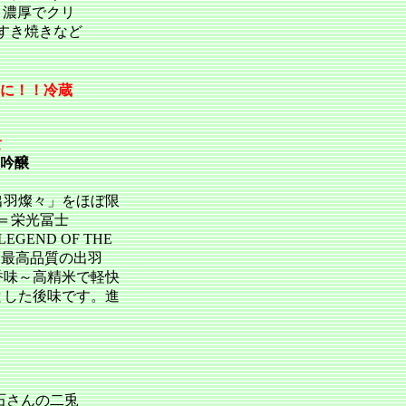
～濃厚でクリ
すき焼きなど
重に！！冷蔵
て
大吟醸
出羽燦々」をほぼ限
＝栄光冨士
EGEND OF THE
。最高品質の出羽
香味～高精米で軽快
とした後味です。進
石さんの二兎