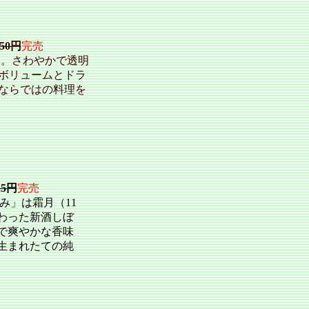
650円
完売
す。さわやかで透明
ボリュームとドラ
ならではの料理を
25円
完売
み」は霜月（11
わった新酒しぼ
で爽やかな香味
生まれたての純