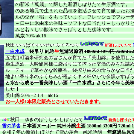
の新米「萬歳」で醸した新酒しぼりたて生原酒です。
のある地元で生まれた品種を復活させて育て醸したお
ルの兎が「稲」をもっています。フレッシュでフルー
～口中に米由来の香味～ソフトな口当たり～しっかり
みと若々しい酸味でさっぱりとした後味です。
萬歳 70% alc16
秋田 いっぱくすいせい ふくろつり
新酒しぼりたて
一白水成
袋吊り 純吟
生
無濾過原酒
1800ml 4070円 720ml 2
五城目町酒米研究会の皆さんが育てた「美山錦」を使用し
過生原酒。大吟醸同様に袋吊りにて搾った雫酒のみを瓶詰
ルーティーで華やかな吟醸香、袋搾り由来の滑らかな口当
地よい香り米のふくらみが程よくキメ細やかで余韻がすば
と水から成る一番美味しい酒「一白水成」さらに今年も美
した！
美山錦 50% +2 1.4 alc16
お一人様1本限定販売とさせていただきます。
秋田 ゆきのぼうしゃ しぼりたて
新酒しぼりた
雪の茅舎
日本酒ヌーボー 純米吟醸
生
酒
1800ml 3300円 720ml 
令和７年の新酒しぼりたて雪の茅舎 純米吟醸
無濾過生原