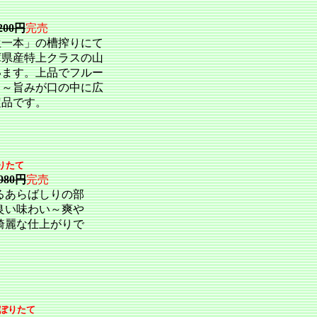
2200円
完売
生一本」の槽搾りにて
庫県産特上クラスの山
います。上品でフルー
り～旨みが口の中に広
定品です。
りたて
1980円
完売
るあらばしりの部
良い味わい～爽や
綺麗な仕上がりで
ぼりたて