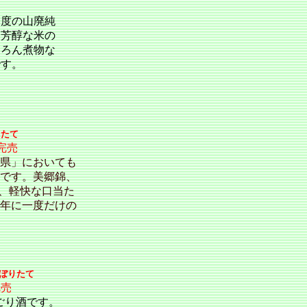
一度の山廃純
～芳醇な米の
ちろん煮物な
です。
りたて
完売
県」においても
です。美郷錦、
り、軽快な口当た
年に一度だけの
ぼりたて
完売
ごり酒です。