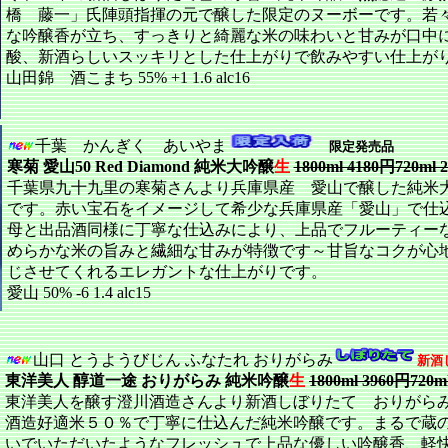
橋 藤一」氏陣頭指揮の元で醸した限定のヌーボーです。若
な吟醸香が立ち、すっきりと綺麗な米の味わいと甘みが口中
酸、新酒らしいスッキリとした仕上がりで飲みやすい仕上が
山田錦 酒こまち 55% +1 1.6 alc16
千葉 かんぎく あいやま
限定発売品
寒菊 愛山50 Red Diamond 純米大吟醸
生
1800ml 4180円720ml 
千葉県九十九里の寒菊さんより兵庫県産 愛山で醸した純米
です。赤い宝石をイメージして希少な兵庫県産「愛山」で仕
母と出品酒同様に丁寧な仕込みにより、上品でフルーティー
めらかな米の旨みと繊細な甘みが特徴です～甘旨なコクが心
じさせてくれるエレガントな仕上がりです。
愛山 50% -6 1.4 alc15
山口 とうようびじん ふなたれ おりがらみ
新酒
東洋美人 醇道一途 おりがらみ 純米吟醸
生
1800ml 3960円720m
東洋美人を醸す澄川酒造さんより新酒しぼりたて おりがら
酒造好適米５０％で丁寧に仕込んだ純米吟醸です。まるで蔵
いでいただいたようなフレッシュで上品な優しい吟醸香、軽