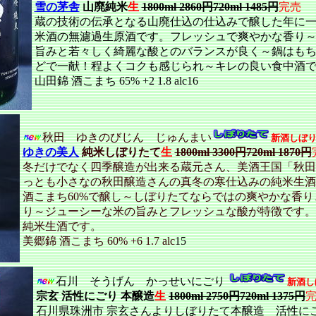
雪の茅舎
山廃純米
生
1800ml 2860円720ml 1485円
完売
蔵の技術の伝承となる山廃仕込の仕込みで醸した年に
米酒の無濾過生原酒です。フレッシュで爽やかな香り
旨みと若々しく綺麗な酸とのバランスが良く～鍋はも
どで一献！程よくコクも感じられ～キレの良い食中酒
山田錦 酒こまち 65% +2 1.8 alc16
秋田 ゆきのびじん じゅんまい
新酒しぼ
ゆきの美人
純米しぼりたて
生
1800ml 3300円720ml 1870円
冬だけでなく四季醸造が出来る蔵元さん、美酒王国「秋田
っとも小さなの秋田醸造さんの真冬の寒仕込みの純米生酒
酒こまち60%で醸し～しぼりたてならではの爽やかな香
り～ジューシーな米の旨みとフレッシュな酸が特徴です。
純米生酒です。
美郷錦 酒こまち 60% +6 1.7 alc
15
石川 そうげん かっせいにごり
新酒し
宗玄 活性にごり 本醸造
生
1800ml 2750円720ml 1375円
石川県珠洲市 宗玄さんよりしぼりたて本醸造 活性に